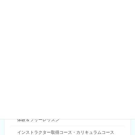
アトリエ～ピピでは
*あなたの素敵を応援するサロン*
として、あなたの夢のお手伝いが少しでもできたらと思っ
ています。
素敵な笑顔が見たいから始めたアトリエです
レッスン案内
ポーセラーツ
体験＆フリーレッスン
インストラクター取得コース・カリキュラムコース