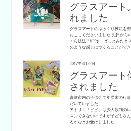
グラスアート
れました
グラスアートのぷっくり技法を習
おこしくださいました 先日から
くら技法？!(^^)! ぱっとみ
のような感じにつくることができるん
2017年3月22日
グラスアート
されました
倉敷市内の子供会で年度末の行
だいていました。
アトリエ「ピピ」は少人数制の
スンできないのですが子どもさ
るかなとお受けしました。