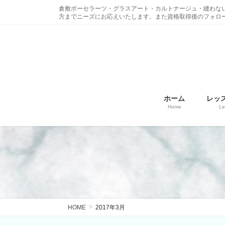
コ
ナ
倉敷ポーセラーツ・グラスアート・カルトナージュ・縫わな
ン
ビ
方までニーズにお応えいたします。また資格取得後のフォロ
テ
ゲ
ン
ー
ツ
シ
に
ョ
移
ン
動
に
ホーム
レッ
移
Home
Le
動
HOME
2017年3月