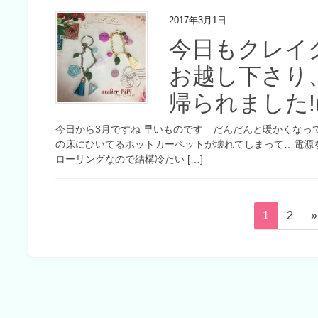
2017年3月1日
今日もクレイ
お越し下さり
帰られました!(^
今日から3月ですね 早いものです だんだんと暖かくなっ
の床にひいてるホットカーペットが壊れてしまって…電源
ローリングなので結構冷たい […]
投
ペ
ペ
1
2
»
稿
ー
ー
ジ
ジ
の
ペ
ー