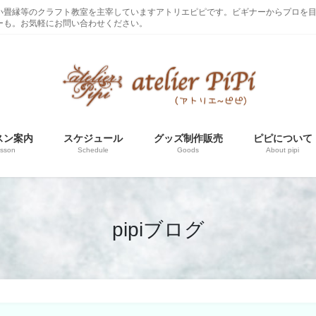
い畳縁等のクラフト教室を主宰していますアトリエピピです。ビギナーからプロを
ーも。お気軽にお問い合わせください。
スン案内
スケジュール
グッズ制作販売
ピピについて
sson
Schedule
Goods
About pipi
pipiブログ