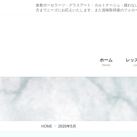
コ
ナ
倉敷ポーセラーツ・グラスアート・カルトナージュ・縫わな
ン
ビ
方までニーズにお応えいたします。また資格取得後のフォロ
テ
ゲ
ン
ー
ツ
シ
に
ョ
移
ン
動
に
ホーム
レッ
移
Home
Le
動
HOME
2020年5月