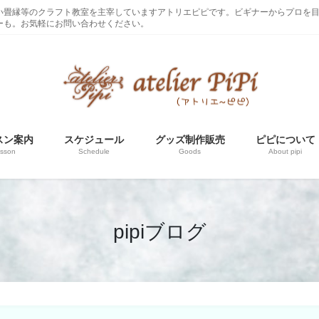
い畳縁等のクラフト教室を主宰していますアトリエピピです。ビギナーからプロを
ーも。お気軽にお問い合わせください。
スン案内
スケジュール
グッズ制作販売
ピピについて
sson
Schedule
Goods
About pipi
pipiブログ