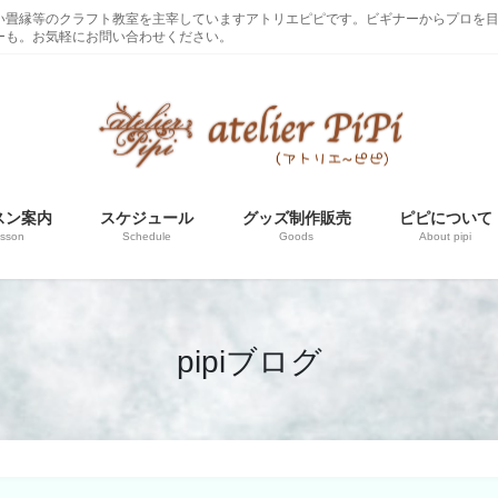
い畳縁等のクラフト教室を主宰していますアトリエピピです。ビギナーからプロを
ーも。お気軽にお問い合わせください。
スン案内
スケジュール
グッズ制作販売
ピピについて
sson
Schedule
Goods
About pipi
pipiブログ