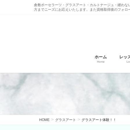
コ
ナ
倉敷ポーセラーツ・グラスアート・カルトナージュ・縫わな
ン
ビ
方までニーズにお応えいたします。また資格取得後のフォロ
テ
ゲ
ン
ー
ツ
シ
に
ョ
移
ン
動
に
ホーム
レッ
移
Home
Le
動
HOME
グラスアート
グラスアート体験！！