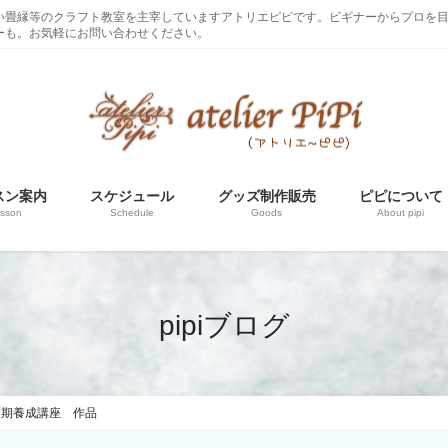
い畳縁等のクラフト教室を主宰していますアトリエピピです。ビギナーからプロを
ーも。お気軽にお問い合わせください。
スン案内
スケジュール
グッズ制作販売
ピピについて
sson
Schedule
Goods
About pipi
pipiブログ
短期養成講座 作品