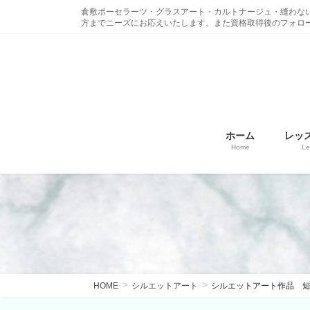
コ
ナ
倉敷ポーセラーツ・グラスアート・カルトナージュ・縫わな
ン
ビ
方までニーズにお応えいたします。また資格取得後のフォロ
テ
ゲ
ン
ー
ツ
シ
に
ョ
移
ン
動
に
ホーム
レッ
移
Home
Le
動
HOME
シルエットアート
シルエットアート作品 