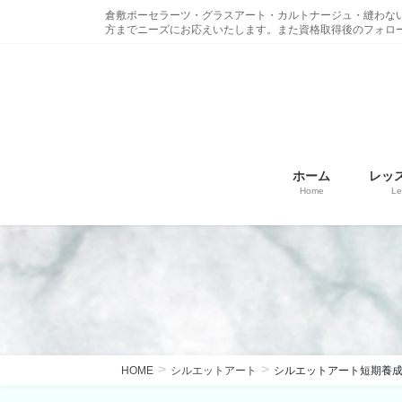
コ
ナ
倉敷ポーセラーツ・グラスアート・カルトナージュ・縫わな
ン
ビ
方までニーズにお応えいたします。また資格取得後のフォロ
テ
ゲ
ン
ー
ツ
シ
に
ョ
移
ン
動
に
ホーム
レッ
移
Home
Le
動
HOME
シルエットアート
シルエットアート短期養