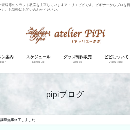
い畳縁等のクラフト教室を主宰していますアトリエピピです。ビギナーからプロを
ーも。お気軽にお問い合わせください。
スン案内
スケジュール
グッズ制作販売
ピピについて
sson
Schedule
Goods
About pipi
pipiブログ
成講座無事終了しました