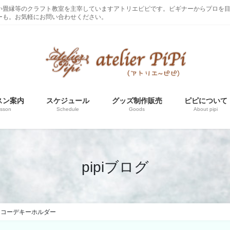
い畳縁等のクラフト教室を主宰していますアトリエピピです。ビギナーからプロを
ーも。お気軽にお問い合わせください。
スン案内
スケジュール
グッズ制作販売
ピピについて
sson
Schedule
Goods
About pipi
pipiブログ
ンコーデキーホルダー