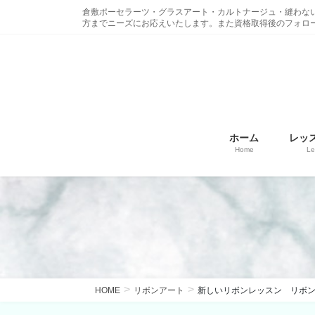
コ
ナ
倉敷ポーセラーツ・グラスアート・カルトナージュ・縫わな
ン
ビ
方までニーズにお応えいたします。また資格取得後のフォロ
テ
ゲ
ン
ー
ツ
シ
に
ョ
移
ン
動
に
ホーム
レッ
移
Home
Le
動
HOME
リボンアート
新しいリボンレッスン リボ