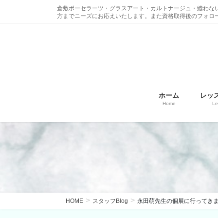
コ
ナ
倉敷ポーセラーツ・グラスアート・カルトナージュ・縫わな
ン
ビ
方までニーズにお応えいたします。また資格取得後のフォロ
テ
ゲ
ン
ー
ツ
シ
に
ョ
移
ン
動
に
ホーム
レッ
移
Home
Le
動
HOME
スタッフBlog
永田萌先生の個展に行ってき